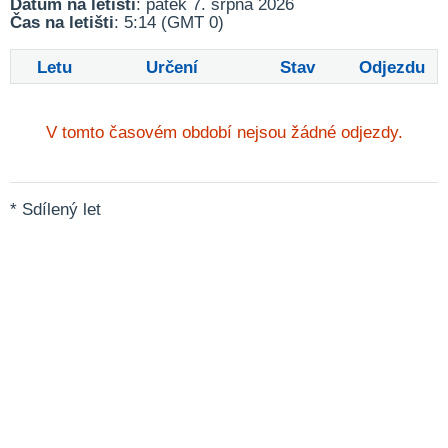
Datum na letišti
: pátek 7. srpna 2026
Čas na letišti
: 5:14 (GMT 0)
Letu
Určení
Stav
Odjezdu
V tomto časovém období nejsou žádné odjezdy.
* Sdílený let