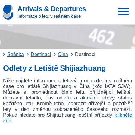
Arrivals & Departures
Informace o letu v reálném čase
Stránka
Destinací
Čína
Destinací
Odlety z Letiště Shijiazhuang
Níže najdete informace o letových odjezdech v reálném
čase pro letiště Shijiazhuang v Čína (kód IATA SJW).
Můžete si prohlédnout číslo letu, přijíždějící letiště,
dopravní letadlo, čas odletu a aktuální letový status
každého letu. Kromě toho, Zobrazit dřívější a pozdější
lety v den změnou zobrazeného časového rozmezí.
Pokud hledáte pro Shijiazhuang letištní příjezdy
klikněte
zde
.