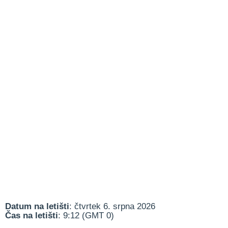
Datum na letišti
: čtvrtek 6. srpna 2026
Čas na letišti
: 9:12 (GMT 0)