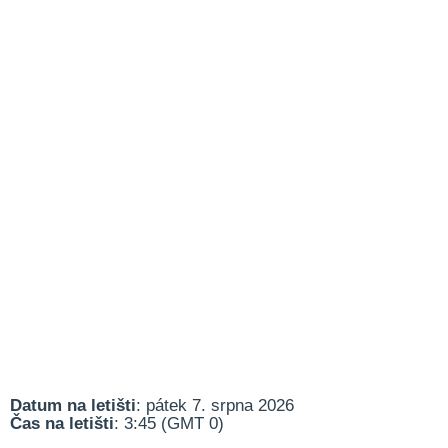
Datum na letišti
: pátek 7. srpna 2026
Čas na letišti
: 3:45 (GMT 0)