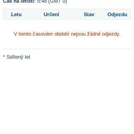
Čas na letišti
: 5:48 (GMT 0)
Letu
Určení
Stav
Odjezdu
V tomto časovém období nejsou žádné odjezdy.
* Sdílený let