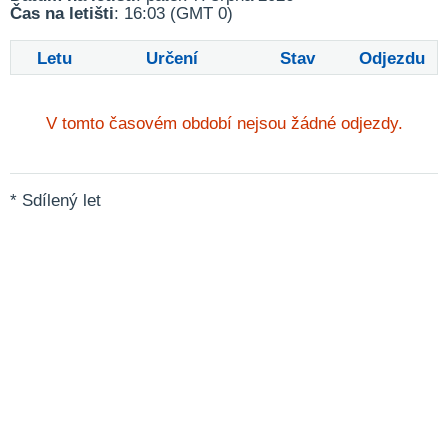
Čas na letišti
: 16:03 (GMT 0)
Letu
Určení
Stav
Odjezdu
V tomto časovém období nejsou žádné odjezdy.
* Sdílený let