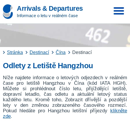
Arrivals & Departures
Informace o letu v reálném čase
Stránka
Destinací
Čína
Destinací
Odlety z Letiště Hangzhou
Níže najdete informace o letových odjezdech v reálném
čase pro letiště Hangzhou v Čína (kód IATA HGH).
Můžete si prohlédnout číslo letu, přijíždějící letiště,
dopravní letadlo, čas odletu a aktuální letový status
každého letu. Kromě toho, Zobrazit dřívější a pozdější
lety v den změnou zobrazeného časového rozmezí.
Pokud hledáte pro Hangzhou letištní příjezdy
klikněte
zde
.