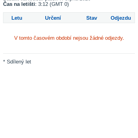
Čas na letišti
: 3:12 (GMT 0)
Letu
Určení
Stav
Odjezdu
V tomto časovém období nejsou žádné odjezdy.
* Sdílený let