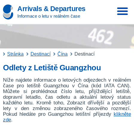
Arrivals & Departures
Informace o letu v reálném čase
Stránka
Destinací
Čína
Destinací
Odlety z Letiště Guangzhou
Níže najdete informace o letových odjezdech v reálném
čase pro letiště Guangzhou v Čína (kód IATA CAN).
Můžete si prohlédnout číslo letu, přijíždějící letiště,
dopravní letadlo, čas odletu a aktuální letový status
každého letu. Kromě toho, Zobrazit dřívější a pozdější
lety v den změnou zobrazeného časového rozmezí.
Pokud hledáte pro Guangzhou letištní příjezdy
klikněte
zde
.