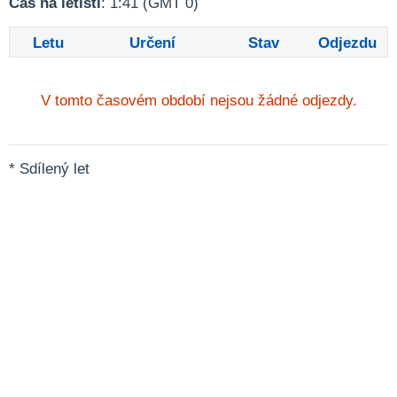
Čas na letišti
: 1:41 (GMT 0)
Letu
Určení
Stav
Odjezdu
V tomto časovém období nejsou žádné odjezdy.
* Sdílený let