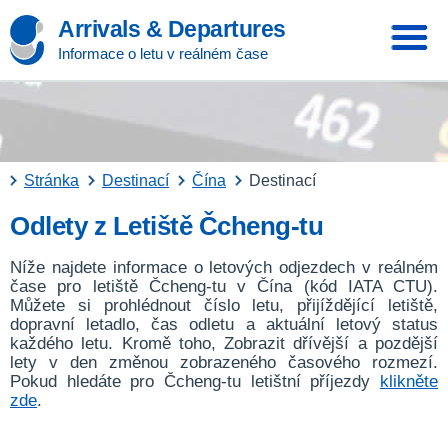
Arrivals & Departures
Informace o letu v reálném čase
Stránka
Destinací
Čína
Destinací
Odlety z Letiště Čcheng-tu
Níže najdete informace o letových odjezdech v reálném
čase pro letiště Čcheng-tu v Čína (kód IATA CTU).
Můžete si prohlédnout číslo letu, přijíždějící letiště,
dopravní letadlo, čas odletu a aktuální letový status
každého letu. Kromě toho, Zobrazit dřívější a pozdější
lety v den změnou zobrazeného časového rozmezí.
Pokud hledáte pro Čcheng-tu letištní příjezdy
klikněte
zde
.