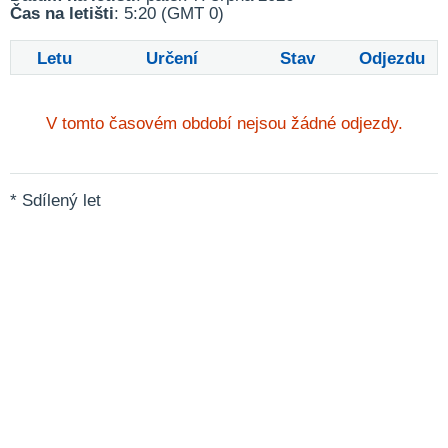
Čas na letišti
: 5:20 (GMT 0)
Letu
Určení
Stav
Odjezdu
V tomto časovém období nejsou žádné odjezdy.
* Sdílený let