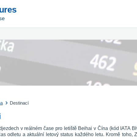
tures
se
na
Destinací
i
djezdech v reálném čase pro letiště Beihai v Čína (kód IATA BH
o, čas odletu a aktuální letový status každého letu. Kromě toho, 