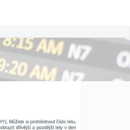
Y). Můžete si prohlédnout číslo letu,
Zobrazit dřívější a pozdější lety v den