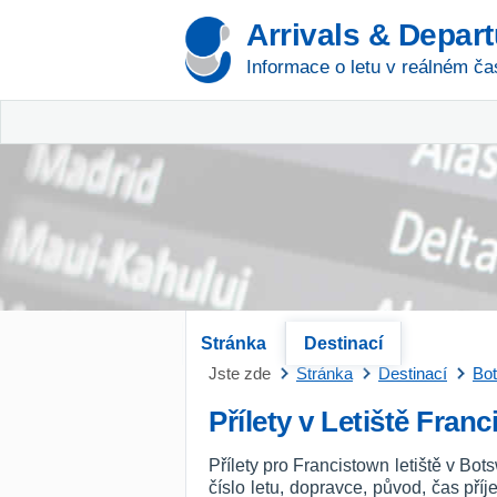
Arrivals & Depar
Informace o letu v reálném ča
Stránka
Destinací
Jste zde
Stránka
Destinací
Bo
Přílety v Letiště Fran
Přílety pro Francistown letiště v B
číslo letu, dopravce, původ, čas př