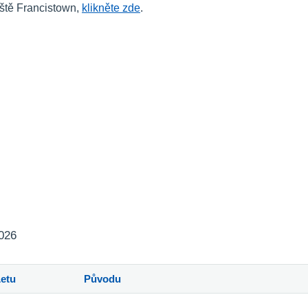
iště Francistown,
klikněte zde
.
2026
Letu
Původu