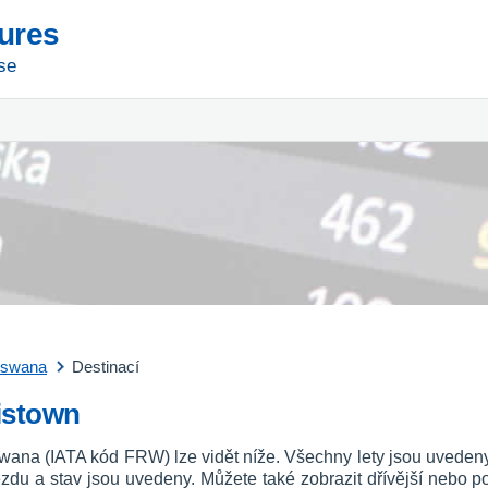
tures
se
tswana
Destinací
cistown
otswana (IATA kód FRW) lze vidět níže. Všechny lety jsou uvede
íjezdu a stav jsou uvedeny. Můžete také zobrazit dřívější nebo