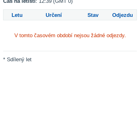
Čas na letišti
: 12:39 (GMT 0)
Letu
Určení
Stav
Odjezdu
V tomto časovém období nejsou žádné odjezdy.
* Sdílený let