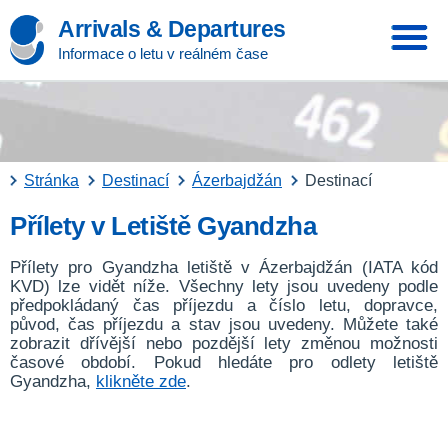
Arrivals & Departures
Informace o letu v reálném čase
Stránka
Destinací
Ázerbajdžán
Destinací
Přílety v Letiště Gyandzha
Přílety pro Gyandzha letiště v Ázerbajdžán (IATA kód
KVD) lze vidět níže. Všechny lety jsou uvedeny podle
předpokládaný čas příjezdu a číslo letu, dopravce,
původ, čas příjezdu a stav jsou uvedeny. Můžete také
zobrazit dřívější nebo pozdější lety změnou možnosti
časové období. Pokud hledáte pro odlety letiště
Gyandzha,
klikněte zde
.