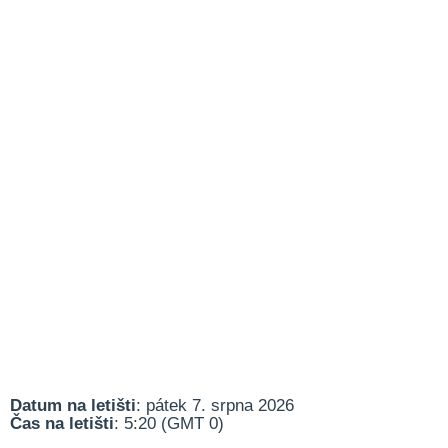
Datum na letišti
: pátek 7. srpna 2026
Čas na letišti
: 5:20 (GMT 0)