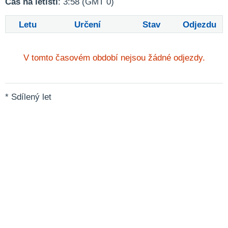
Čas na letišti
: 3:58 (GMT 0)
Letu
Určení
Stav
Odjezdu
V tomto časovém období nejsou žádné odjezdy.
* Sdílený let