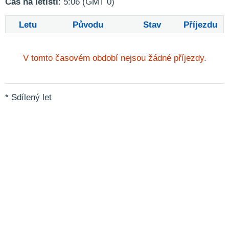
Čas na letišti
: 5:06 (GMT 0)
Letu
Původu
Stav
Příjezdu
V tomto časovém období nejsou žádné příjezdy.
* Sdílený let