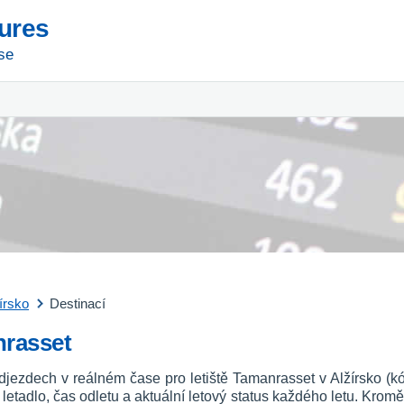
tures
se
írsko
Destinací
nrasset
djezdech v reálném čase pro letiště Tamanrasset v Alžírsko (
vní letadlo, čas odletu a aktuální letový status každého letu. Kromě