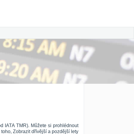
kód IATA TMR). Můžete si prohlédnout
 toho, Zobrazit dřívější a pozdější lety