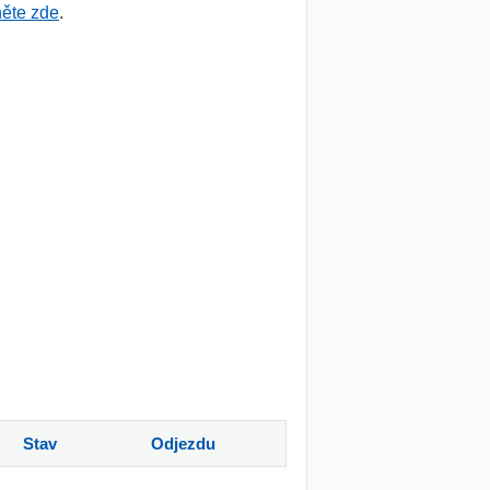
něte zde
.
Stav
Odjezdu