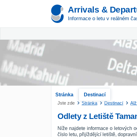
Arrivals & Depar
Informace o letu v reálném ča
Stránka
Destinací
Jste zde
Stránka
Destinací
Alž
Odlety z Letiště Tama
Níže najdete informace o letových o
číslo letu, přijíždějící letiště, dopra